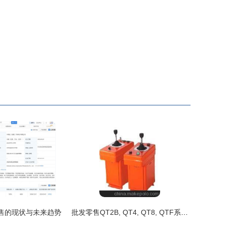
售的现状与未来趋势
批发零售QT2B, QT4, QT8, QTF系列, QT4B-三机构起重机联动控制台 山东德瑞电器电子元器件零售指南