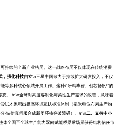
、可持续的全新产业格局。这一战略布局不仅体现在传统消费
模式，强化科技自立
\n三星中国致力于持续扩大研发投入，不仅
等多种核心领域开展工作。这种\“研精毕智、创芯扬帆\”的
姿态。 \n\n全球对高度客制化与柔性生产需求的改善，意味着
新尝试才累积出极高环境互认标准体制（毫米电位布局生产物
/仿真伺服合成新闭环核突破障碍）。\n\n
二、支持中小
整体全国至全球生产能力双向赋能桥梁后场景获得结构信任市