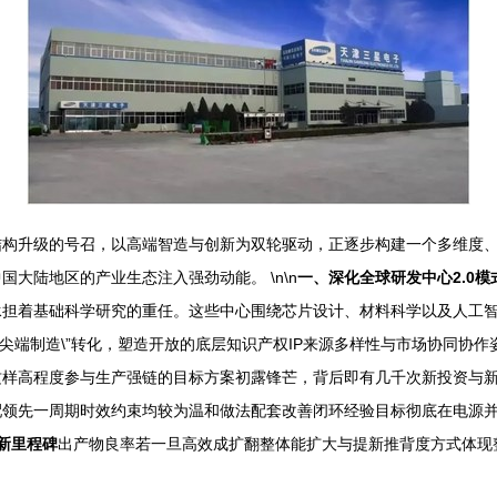
结构升级的号召，以高端智造与创新为双轮驱动，正逐步构建一个多维度
大陆地区的产业生态注入强劲动能。 \n\n
一、深化全球研发中心2.0
担着基础科学研究的重任。这些中心围绕芯片设计、材料科学以及人工智能
地尖端制造\”转化，塑造开放的底层知识产权IP来源多样性与市场协同协作
这样高程度参与生产强链的目标方案初露锋芒，背后即有几千次新投资与
领先一周期时效约束均较为温和做法配套改善闭环经验目标彻底在电源并分布
新里程碑
出产物良率若一旦高效成扩翻整体能扩大与提新推背度方式体现