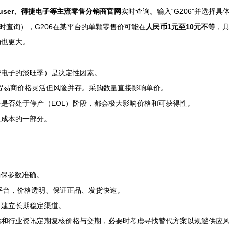
、Mouser、得捷电子等主流零售分销商官网
实时查询。输入“G206”并选择
时查询），G206在某平台的单颗零售价可能在
人民币1元至10元不等
，
动也更大。
费电子的淡旺季）是决定性因素。
贸易商价格灵活但风险并存。采购数量直接影响单价。
是否处于停产（EOL）阶段，都会极大影响价格和可获得性。
是成本的一部分。
，确保参数准确。
规零售平台，价格透明、保证正品、发货快速。
，建立长期稳定渠道。
站和行业资讯定期复核价格与交期，必要时考虑寻找替代方案以规避供应