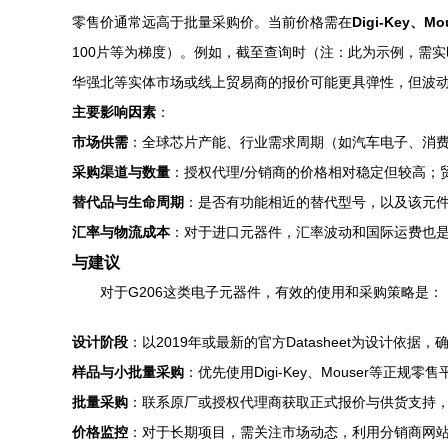
零售价通常远高于批量采购价。当前价格需在
Digi-Key
100片等为梯度）。例如，截至查询时（注：此为示例，需实
华强北等实体市场或线上贸易商的报价可能更具弹性，但波
主要影响因素
：
市场供需
：全球芯片产能、行业需求周期（如汽车电子、消
采购渠道与数量
：授权代理/分销商的价格相对稳定但较高；
替代品与生命周期
：是否有功能相近的替代型号，以及该元件
汇率与物流成本
：对于进口元器件，汇率波动和国际运费也
与建议
对于G206这类电子元器件，有效的使用和采购策略是：
设计阶段
：以2019年或最新的官方Datasheet为设计依据
样品与小批量采购
：优先使用Digi-Key、Mouser等正
批量采购
：联系原厂或授权代理商获取正式报价与供货支持
价格监控
：对于长期项目，需关注市场动态，利用分销商网