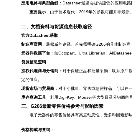
应用电路与典型曲线
：Datasheet通常会提供建议的应
重要提示
：由于技术迭代，2019年的参数可能并非最
二、文档资料与货源信息获取途径
官方Datasheet获取
：
制造商官网
：最权威的途径。首先需明确G206的具体制造商（如TI
元器件数据平台
：如Octopart、Ultra Librarian、Al
货源信息查询
：
授权代理商与分销商
：对于保证正品和批量采购，联系原厂授权的
定的供应。
现货市场与贸易商
：对于小批量、零售或急需样品，可以在一
库存查询工具
：利用Digi-Key、Mouser等大型目录
三、G206最新零售价格参考与影响因素
电子元器件的零售价格具有高度动态性，受多种因素影
价格构成与查询
：