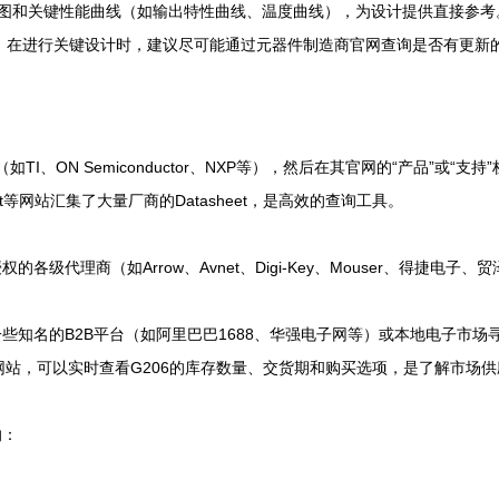
用电路图和关键性能曲线（如输出特性曲线、温度曲线），为设计提供直接参考
新。在进行关键设计时，建议尽可能通过元器件制造商官网查询是否有更新
、ON Semiconductor、NXP等），然后在其官网的“产品”或“支持”
lDatasheet等网站汇集了大量厂商的Datasheet，是高效的查询工具。
各级代理商（如Arrow、Avnet、Digi-Key、Mouser、得捷
些知名的B2B平台（如阿里巴巴1688、华强电子网等）或本地电子市
分销商的网站，可以实时查看G206的库存数量、交货期和购买选项，是了解市场
响：