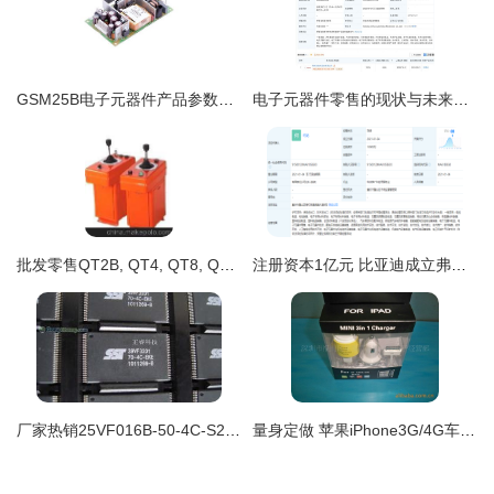
GSM25B电子元器件产品参数、价格与货源深度解析（基于2019年参考数据）
电子元器件零售的现状与未来趋势
批发零售QT2B, QT4, QT8, QTF系列, QT4B-三机构起重机联动控制台 山东德瑞电器电子元器件零售指南
注册资本1亿元 比亚迪成立弗迪电池研究院 加码电子元器件零售赛道
厂家热销25VF016B-50-4C-S2AF 电子元器件零售市场的新宠儿
量身定做 苹果iPhone3G/4G车载三合一充吸塑包装的上头之处